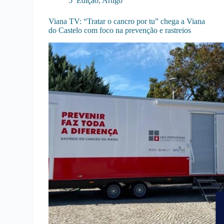
5ª Edição
,
Artigo
Viana TV: “Tratar o cancro por tu” chega a Viana
do Castelo com foco na prevenção e rastreios