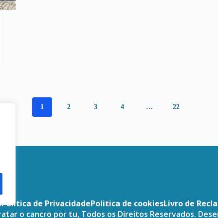
1
2
3
4
…
22
o
Politica de Privacidade
Politica de cookies
Livro de Recl
atar o cancro por tu, Todos os Direitos Reservados. Des