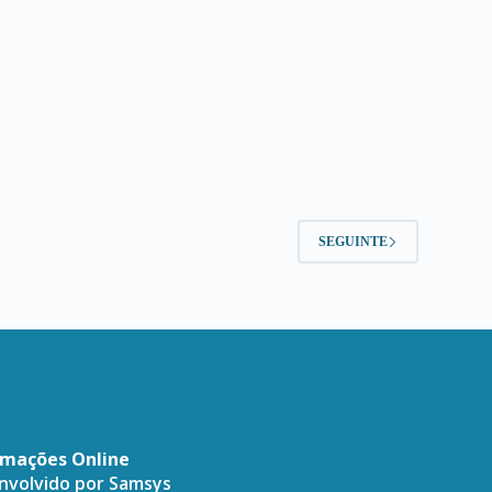
SEGUINTE
amações Online
envolvido por
Samsys