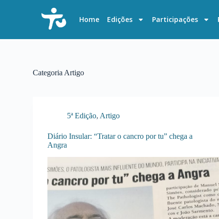
P
u
Home
Edições
Participações
l
a
r
p
a
r
Categoria
Artigo
a
o
c
o
n
5ª Edição
,
Artigo
t
e
Diário Insular: “Tratar o cancro por tu” chega a
ú
Angra
d
o