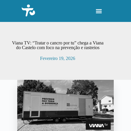
P
u
l
a
r
p
a
r
Viana TV: “Tratar o cancro por tu” chega a Viana
a
do Castelo com foco na prevenção e rastreios
o
c
Fevereiro 19, 2026
o
n
t
e
ú
d
o