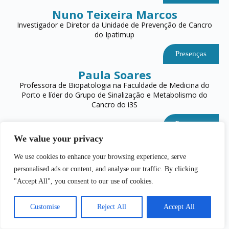
Nuno Teixeira Marcos
Investigador e Diretor da Unidade de Prevenção de Cancro
do Ipatimup
Presenças
Paula Soares
Professora de Biopatologia na Faculdade de Medicina do
Porto e líder do Grupo de Sinalização e Metabolismo do
Cancro do i3S
Presenças
We value your privacy
Paulo Costa
Radioncologista, Diretor do Serviço de Radioterapia do
We use cookies to enhance your browsing experience, serve
Hospital de Braga
personalised ads or content, and analyse our traffic. By clicking
"Accept All", you consent to our use of cookies.
Presenças
Paulo Dinis
Customise
Reject All
Accept All
Chefe de Serviço de Urologia no Hospital de São João