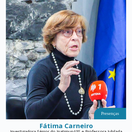
Presenças
Fátima Carneiro
Investigadora Sénior do Ipatimup/i3S e Professora Jubilada