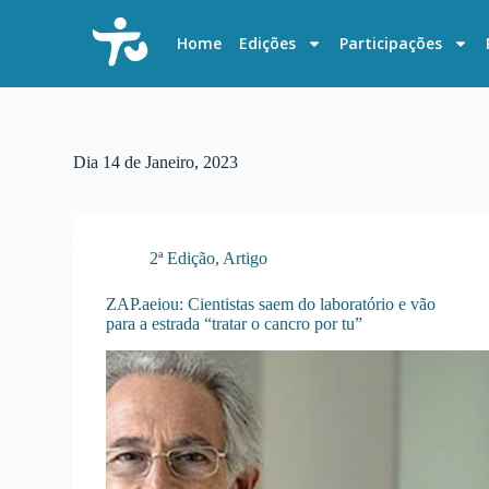
P
u
Home
Edições
Participações
l
a
r
p
a
r
Dia
14 de Janeiro, 2023
a
o
c
o
n
2ª Edição
,
Artigo
t
e
ZAP.aeiou: Cientistas saem do laboratório e vão
ú
para a estrada “tratar o cancro por tu”
d
o