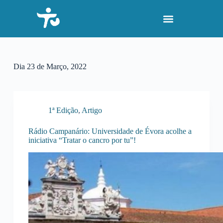
P
u
l
a
r
p
a
Dia
23 de Março, 2022
r
a
o
c
o
1ª Edição
,
Artigo
n
t
Rádio Campanário: Universidade de Évora acolhe a
e
iniciativa “Tratar o cancro por tu”!
ú
d
o