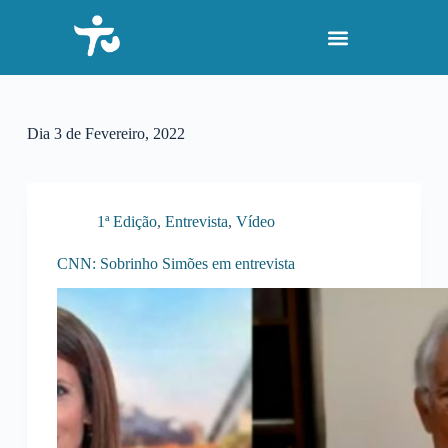
P
u
l
a
r
p
a
Dia
3 de Fevereiro, 2022
r
a
o
c
o
1ª Edição
,
Entrevista
,
Vídeo
n
t
CNN: Sobrinho Simões em entrevista
e
ú
d
o