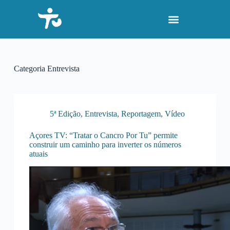
P
u
l
a
r
p
a
Categoria
Entrevista
r
a
o
c
o
5ª Edição
,
Entrevista
,
Reportagem
,
Vídeo
n
t
Açores TV: “Tratar o Cancro Por Tu” permite
e
construir um caminho para inverter os números
ú
atuais
d
o