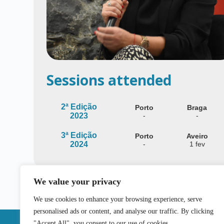
Sessions attended
2ª Edição
Porto
Braga
2023
-
-
3ª Edição
Porto
Aveiro
2024
-
1 fev
We value your privacy
We use cookies to enhance your browsing experience, serve
personalised ads or content, and analyse our traffic. By clicking
"Accept All", you consent to our use of cookies.