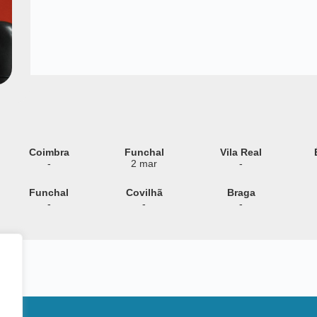
Coimbra
Funchal
Vila Real
-
2 mar
-
Funchal
Covilhã
Braga
-
-
-