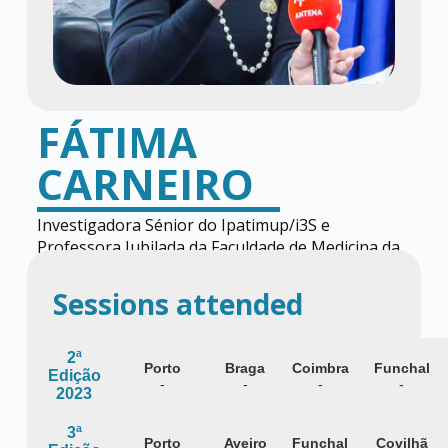
FÁTIMA
CARNEIRO
Investigadora Sénior do Ipatimup/i3S e
Professora Jubilada da Faculdade de Medicina da
Universidade do Porto
Sessions attended
2ª
Porto
Braga
Coimbra
Funchal
Edição
-
-
-
-
2023
3ª
Porto
Aveiro
Funchal
Covilhã