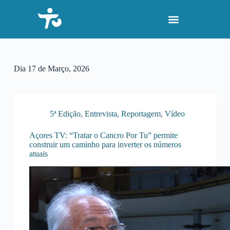
P
u
l
a
r
p
a
Dia
17 de Março, 2026
r
a
o
c
o
5ª Edição
,
Entrevista
,
Reportagem
,
Vídeo
n
t
Açores TV: “Tratar o Cancro Por Tu” permite
e
construir um caminho para inverter os números
ú
atuais
d
o