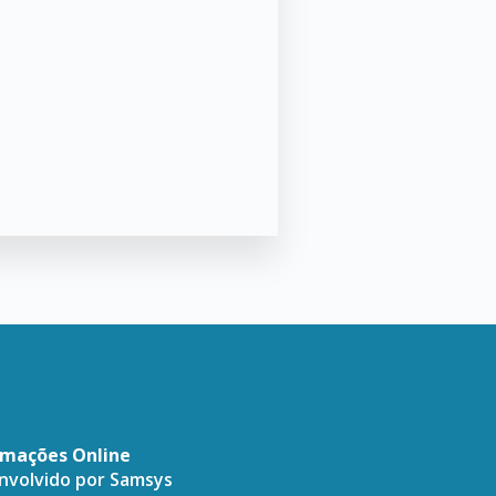
amações Online
envolvido por
Samsys