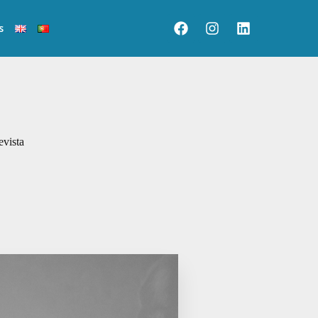
s
evista