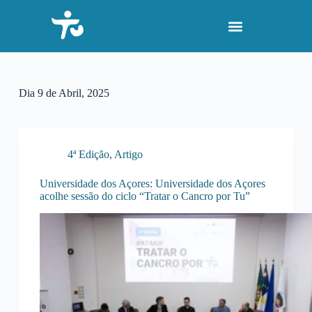
P
u
l
a
r
p
a
Dia
9 de Abril, 2025
r
a
o
c
o
4ª Edição
,
Artigo
n
t
Universidade dos Açores: Universidade dos Açores
e
acolhe sessão do ciclo “Tratar o Cancro por Tu”
ú
d
o