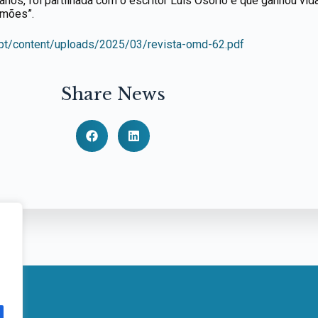
s anos, foi partilhada com o escritor Luís Osório e que ganhou v
imões”.
pt/content/uploads/2025/03/revista-omd-62.pdf
Share News