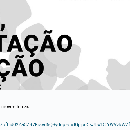
om novos temas.
osts/pfbid02ZaCZ97Krsvd6Q8ydopEcwtGpjoo5sJDx1CrYWVzkW