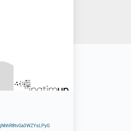
ZfjNhhR8tvGa3WZYsLPyG