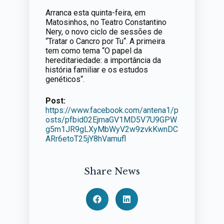
Arranca esta quinta-feira, em
Matosinhos, no Teatro Constantino
Nery, o novo ciclo de sessões de
“Tratar o Cancro por Tu“. A primeira
tem como tema “O papel da
hereditariedade: a importância da
história familiar e os estudos
genéticos“.
Post:
https://www.facebook.com/antena1/p
osts/pfbid02EjrnaGV1MD5V7U9GPW
g5m1JR9gLXyMbWyV2w9zvkKwnDC
ARr6etoT25jY8hVamufl
Share News