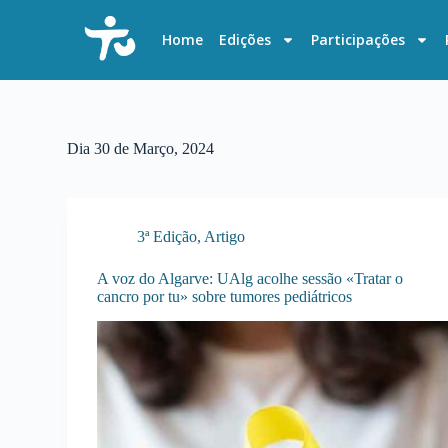
P
u
Home
Edições
Participações
l
a
r
p
a
r
Dia
30 de Março, 2024
a
o
c
o
n
3ª Edição
,
Artigo
t
e
A voz do Algarve: UAlg acolhe sessão «Tratar o
ú
cancro por tu» sobre tumores pediátricos
d
o