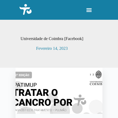
P
u
l
a
r
p
a
r
Universidade de Coimbra [Facebook]
a
o
Fevereiro 14, 2023
c
o
n
t
e
ú
d
o