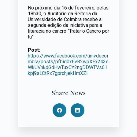
No próximo dia 16 de fevereiro, pelas
18h30, o Auditório da Reitoria da
Universidade de Coimbra recebe a
segunda edição da iniciativa para a
literacia no cancro “Tratar o Cancro por
tu”.
Post:
https://www.facebook.com/univdecoi
mbra/posts/pfbid0x6vR2wpXFx243s
WkUVnkdGdHwTuxCY2ngDDWTVs61
kpj9sLCtRx7gprchjekHmXZl
Share News