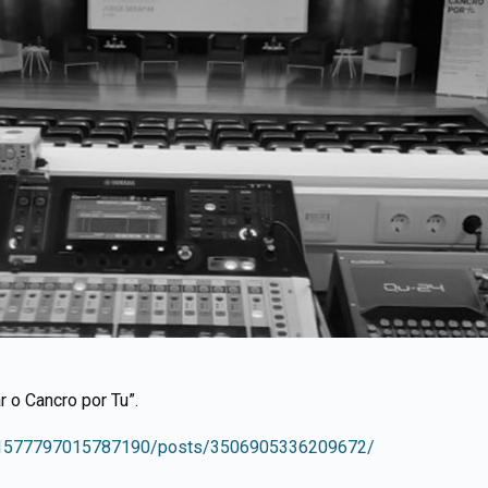
r o Cancro por Tu”.
s/1577797015787190/posts/3506905336209672/