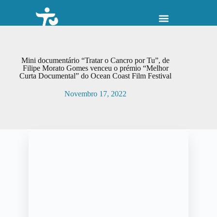
P
u
l
a
r
p
Mini documentário “Tratar o Cancro por Tu”, de
a
Filipe Morato Gomes venceu o prémio “Melhor
r
Curta Documental” do Ocean Coast Film Festival
a
o
Novembro 17, 2022
c
o
n
t
e
ú
d
o