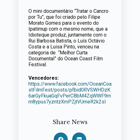
O mini documentário “Tratar o Cancro
por Tu”, que foi criado pelo Filipe
Morato Gomes para o evento do
Ipatimup com o mesmo nome, que a
Idioteque produz, juntamente com o
Rui Barbosa Batista, o Luís Octávio
Costa e a Luisa Pinto, venceu na
categoria de “Melhor Curta
Documental” do Ocean Coast Film
Festival.
Vencedores:
https://www.facebook.com/OceanCoa
stFilmFest/posts/pfbid0RVSWHDzK
6arGyFkuaGqFvPerCBbM4ZqWWF9rn
m8ypus7yzntzXmPZjtVUmeR2k2sl
Share News