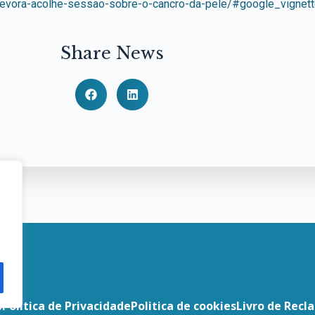
/evora-acolhe-sessao-sobre-o-cancro-da-pele/#google_vignet
Share News
o
Politica de Privacidade
Politica de cookies
Livro de Recl