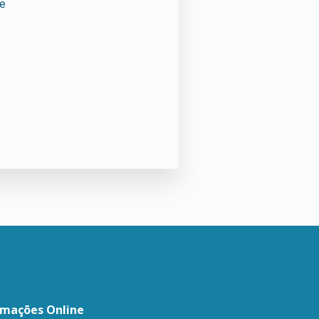
te
amações Online