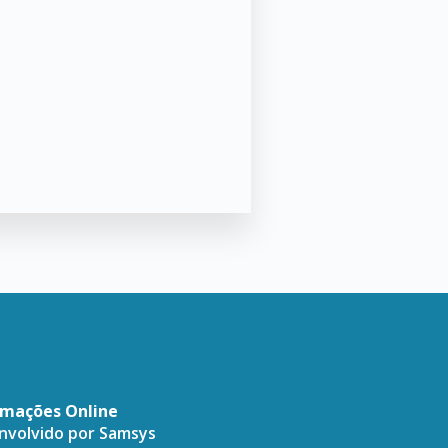
amações Online
envolvido por
Samsys