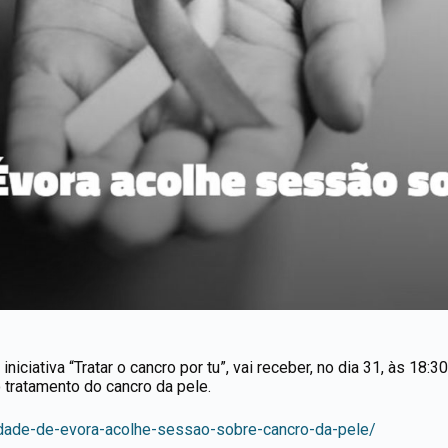
niciativa “Tratar o cancro por tu”, vai receber, no dia 31, às 18:3
 tratamento do cancro da pele.
idade-de-evora-acolhe-sessao-sobre-cancro-da-pele/