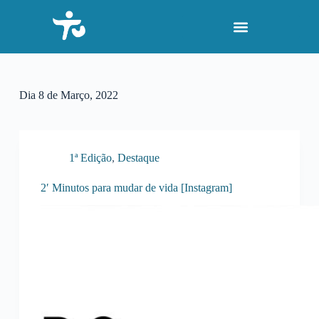
P
u
l
a
r
p
a
Dia
8 de Março, 2022
r
a
o
c
o
1ª Edição
,
Destaque
n
t
2′ Minutos para mudar de vida [Instagram]
e
ú
d
o