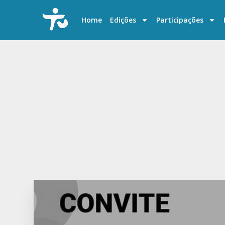
P
u
Home
Edições
Participações
l
a
r
p
a
r
a
o
c
o
n
t
e
ú
d
o