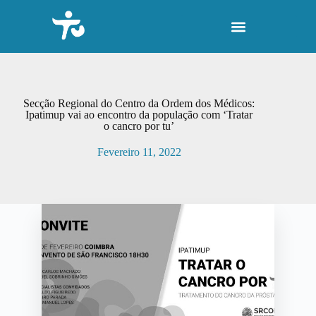
P
u
l
a
r
p
a
r
Secção Regional do Centro da Ordem dos Médicos:
a
Ipatimup vai ao encontro da população com ‘Tratar
o cancro por tu’
o
c
Fevereiro 11, 2022
o
n
t
e
ú
d
o