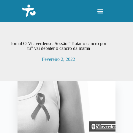
P
u
l
a
r
p
a
r
Jornal O Vilaverdense: Sessão “Tratar o cancro por
a
tu” vai debater o cancro da mama
o
c
Fevereiro 2, 2022
o
n
t
e
ú
d
o