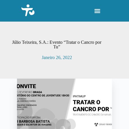
P
u
l
a
r
p
a
r
Júlio Teixeira, S.A.: Evento “Tratar o Cancro por
a
Tu”
o
c
Janeiro 26, 2022
o
n
t
e
ú
d
o