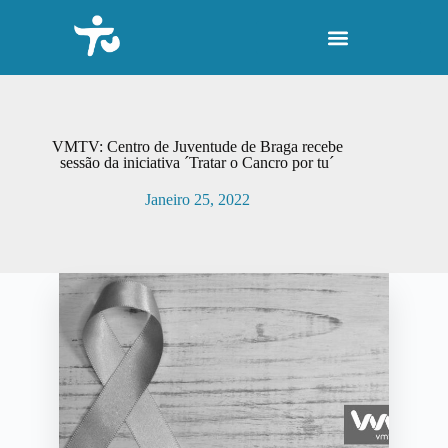
P
u
l
a
r
p
a
r
VMTV: Centro de Juventude de Braga recebe
a
sessão da iniciativa ´Tratar o Cancro por tu´
o
c
Janeiro 25, 2022
o
n
t
e
ú
d
o