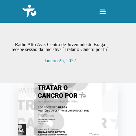
P
u
l
a
r
p
a
r
Radio Alto Ave: Centro de Juventude de Braga
a
recebe sessão da iniciativa ´Tratar o Cancro por tu´
o
c
Janeiro 25, 2022
o
n
t
e
ú
d
o