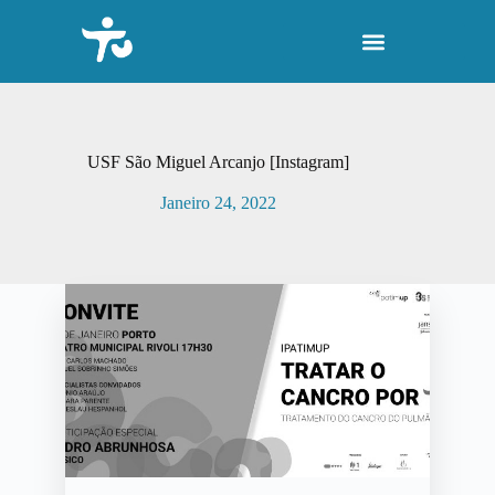
P
u
l
a
r
p
a
r
USF São Miguel Arcanjo [Instagram]
a
o
Janeiro 24, 2022
c
o
n
t
e
ú
d
o