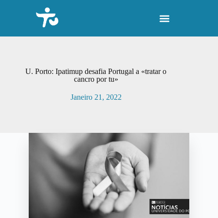
P
u
l
a
r
p
a
r
U. Porto: Ipatimup desafia Portugal a «tratar o
a
cancro por tu»
o
c
Janeiro 21, 2022
o
n
t
e
ú
d
o