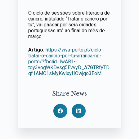
O ciclo de sessões sobre literacia de
cancro, intitulado “Tratar o cancro por
tu”, vai passar por seis cidades
portuguesas até ao final do mês de
março.
Artigo:
https://viva-porto.pt/ciclo-
tratar-o-cancro-por-tu-arranca-no-
porto/?fbclid=IwAR1-
tqy3vogWKDvsg5EvvyD_A7GTRfyTD
qf1AMC1sMyKwlxyfIOwjqo3EoM
Share News