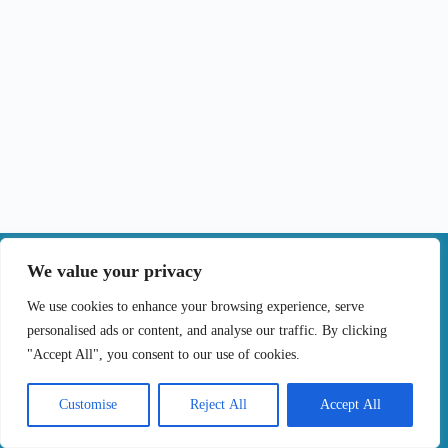
|
We value your privacy
Contactos
We use cookies to enhance your browsing experience, serve
personalised ads or content, and analyse our traffic. By clicking
Termos de Uso
Politica de Privacidade
"Accept All", you consent to our use of cookies.
Politica de cookies
Livro de Reclamações Online
Copyright © 2024 Tratar o cancro por tu, Todos os
Customise
Reject All
Accept All
Direitos Reservados. Desenvolvido por
Samsys