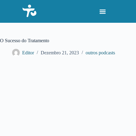
P
u
l
a
r
p
a
O Sucesso do Tratamento
r
a
Editor
Dezembro 21, 2023
outros podcasts
o
c
o
n
t
e
ú
d
o