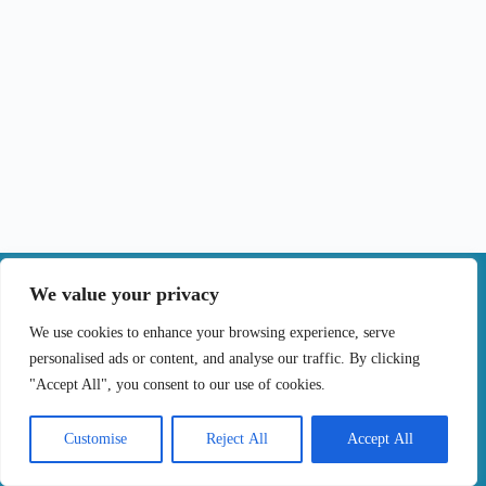
|
We value your privacy
Contactos
We use cookies to enhance your browsing experience, serve
personalised ads or content, and analyse our traffic. By clicking
Termos de Uso
Politica de Privacidade
"Accept All", you consent to our use of cookies.
Politica de cookies
Livro de Reclamações Online
Copyright © 2024 Tratar o cancro por tu, Todos os
Customise
Reject All
Accept All
Direitos Reservados. Desenvolvido por
Samsys