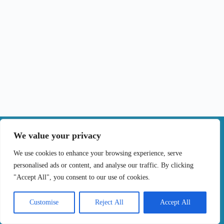
|
We value your privacy
Contactos
We use cookies to enhance your browsing experience, serve
personalised ads or content, and analyse our traffic. By clicking
Termos de Uso
Politica de Privacidade
"Accept All", you consent to our use of cookies.
Politica de cookies
Livro de Reclamações Online
Copyright © 2024 Tratar o cancro por tu, Todos os
Customise
Reject All
Accept All
Direitos Reservados. Desenvolvido por
Samsys