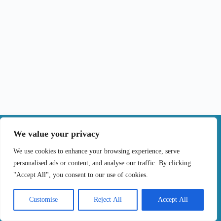
|
We value your privacy
Contactos
We use cookies to enhance your browsing experience, serve
personalised ads or content, and analyse our traffic. By clicking
Termos de Uso
Politica de Privacidade
"Accept All", you consent to our use of cookies.
Politica de cookies
Livro de Reclamações Online
Copyright © 2024 Tratar o cancro por tu, Todos os
Customise
Reject All
Accept All
Direitos Reservados. Desenvolvido por
Samsys