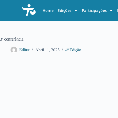
P
u
Home
Edições
Participações
l
a
r
p
a
r
3ª conferência
a
o
Editor
Abril 11, 2025
4ª Edição
c
o
n
t
e
ú
d
o