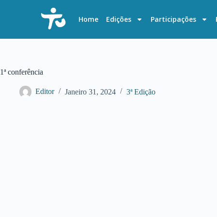
P
u
Home
Edições
Participações
l
a
r
p
a
r
1ª conferência
a
o
Editor
Janeiro 31, 2024
3ª Edição
c
o
n
t
e
ú
d
o