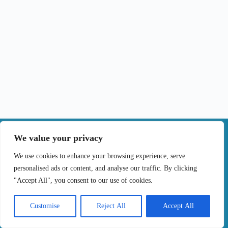
|
We value your privacy
Contactos
We use cookies to enhance your browsing experience, serve
personalised ads or content, and analyse our traffic. By clicking
Termos de Uso
Politica de Privacidade
"Accept All", you consent to our use of cookies.
Politica de cookies
Livro de Reclamações Online
Copyright © 2024 Tratar o cancro por tu, Todos os
Customise
Reject All
Accept All
Direitos Reservados. Desenvolvido por
Samsys