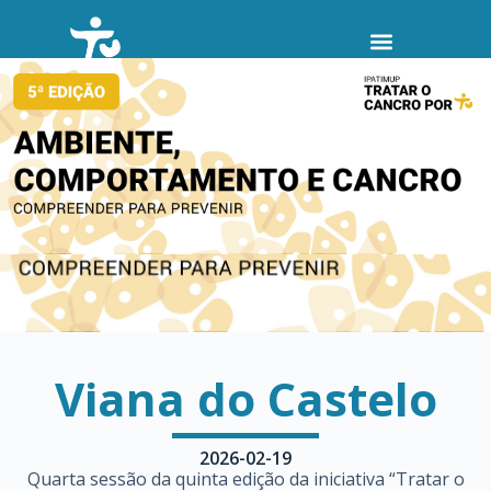
P
u
l
a
r
p
a
r
a
o
c
o
n
t
e
ú
d
o
Viana do Castelo
2026-02-19
Quarta sessão da quinta edição da iniciativa “Tratar o