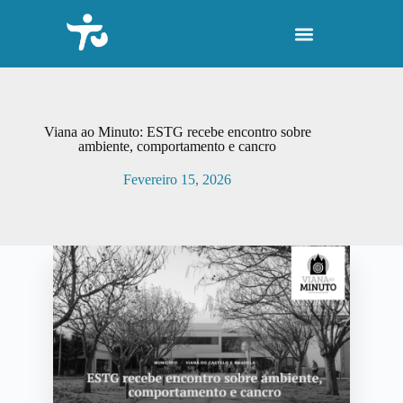
P
u
l
a
r
p
a
r
Viana ao Minuto: ESTG recebe encontro sobre
a
ambiente, comportamento e cancro
o
c
Fevereiro 15, 2026
o
n
t
e
ú
d
o