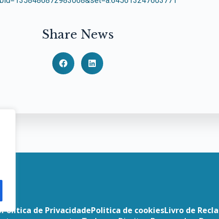
?fbid=1358486872983068&set=a.645613247603771
Share News
o
Politica de Privacidade
Politica de cookies
Livro de Recl