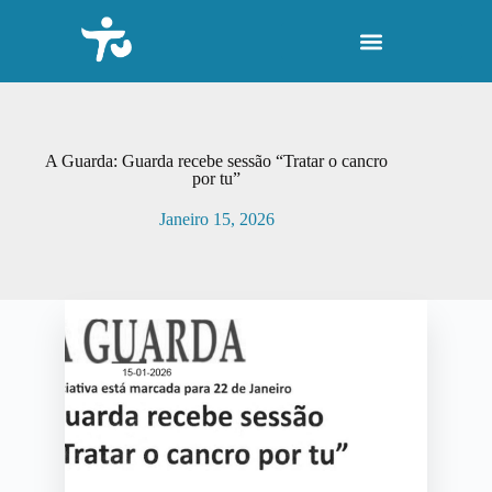
P
u
l
a
r
p
a
r
A Guarda: Guarda recebe sessão “Tratar o cancro
a
por tu”
o
c
Janeiro 15, 2026
o
n
t
e
ú
d
o