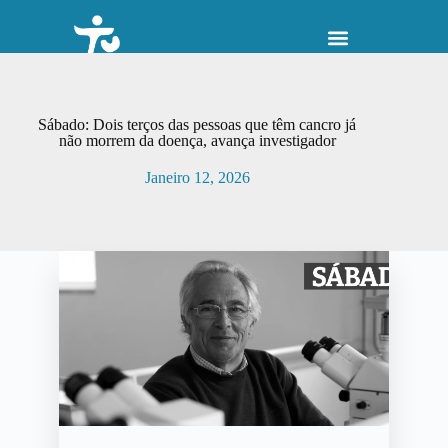
P
u
l
a
r
p
Sábado: Dois terços das pessoas que têm cancro já
a
não morrem da doença, avança investigador
r
a
Janeiro 12, 2026
o
c
o
n
t
e
ú
d
o