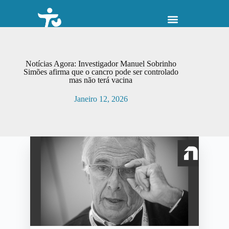
P
u
l
a
r
p
Notícias Agora: Investigador Manuel Sobrinho
a
Simões afirma que o cancro pode ser controlado
r
mas não terá vacina
a
o
Janeiro 12, 2026
c
o
n
t
e
ú
d
o