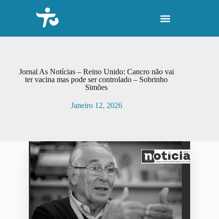
P
u
l
a
r
p
a
r
Jornal As Notícias – Reino Unido: Cancro não vai
a
ter vacina mas pode ser controlado – Sobrinho
Simões
o
c
Janeiro 12, 2026
o
n
t
e
ú
d
o