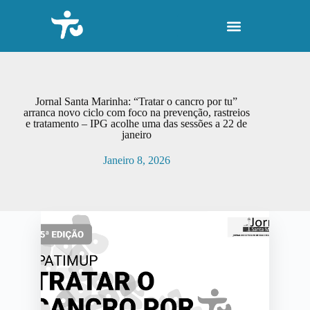
P
u
l
a
r
p
a
r
Jornal Santa Marinha: “Tratar o cancro por tu”
a
arranca novo ciclo com foco na prevenção, rastreios
e tratamento – IPG acolhe uma das sessões a 22 de
o
janeiro
c
o
Janeiro 8, 2026
n
t
e
ú
d
o