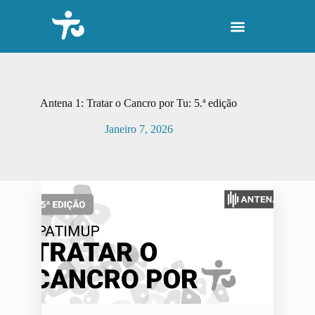
P
u
l
a
r
p
a
r
Antena 1: Tratar o Cancro por Tu: 5.ª edição
a
o
Janeiro 7, 2026
c
o
n
t
e
ú
d
o