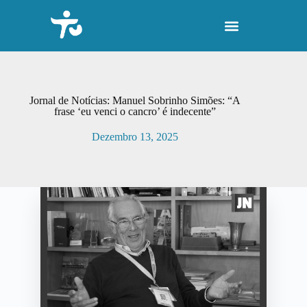
P
u
l
a
r
p
a
r
Jornal de Notícias: Manuel Sobrinho Simões: “A
a
frase ‘eu venci o cancro’ é indecente”
o
c
Dezembro 13, 2025
o
n
t
e
ú
d
o