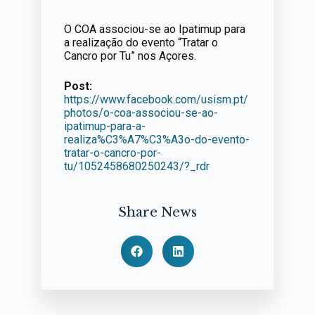
O COA associou-se ao Ipatimup para
a realização do evento “Tratar o
Cancro por Tu” nos Açores.
Post:
https://www.facebook.com/usism.pt/
photos/o-coa-associou-se-ao-
ipatimup-para-a-
realiza%C3%A7%C3%A3o-do-evento-
tratar-o-cancro-por-
tu/1052458680250243/?_rdr
Share News