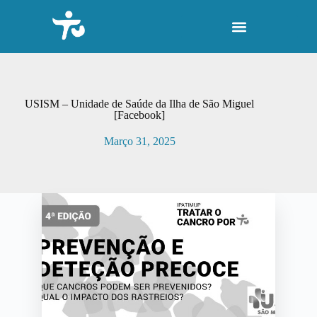
P
u
l
a
r
p
a
r
USISM – Unidade de Saúde da Ilha de São Miguel
a
[Facebook]
o
c
Março 31, 2025
o
n
t
e
ú
d
o